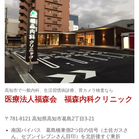
高知市で一般内科、生活習慣病診療、胃カメラ検査なら
医療法人福森会
福森内科クリニック
〒781-8121 高知県高知市葛島2丁目3-21
南国バイパス 葛島橋東側2つ目の信号（土佐ガスさ
ん、セブンイレブンさん目印）を北折後すぐ東折