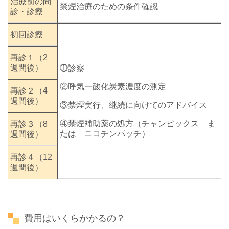
治療前の問
禁煙治療のための条件確認
診・診療
初回診療
再診１（2
週間後）
⓵診察
②呼気一酸化炭素濃度の測定
再診２（4
週間後）
③禁煙実行、継続に向けてのアドバイス
④禁煙補助薬の処方（チャンピックス ま
再診３（8
たは ニコチンパッチ）
週間後）
再診４（12
週間後）
費用はいくらかかるの？