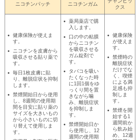
チャンピッ
ニコチンパッチ
ニコチンガム
クス
薬局薬店で購
入します。
健康保険が使えま
健康保険
口の中の粘膜
す。
が使えま
からニコチン
す。
を吸収させる
ニコチンを皮膚から
ガム錠剤で
吸収させる貼り薬で
禁煙時の
す。
す。
離脱症状
だけでな
タバコを吸い
毎日1枚皮膚に貼
く、喫煙
たくなった時
り、離脱症状を抑制
による満
に1回1個をゆ
します。
足感も抑
っくり間を置
禁煙開始日から使用
制しま
きながら噛
し、8週間の使用期
す。
み、離脱症状
間を目安に貼り薬の
を抑制しま
禁煙を開
サイズを大きいもの
す。
始する1
から小さいものに切
週間前か
禁煙開始日か
り替えて使用しま
ら飲み始
ら使用し、12
す。
め、12週
週間の使用期