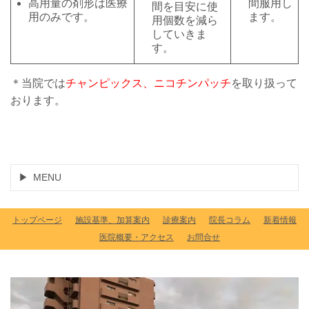
高用量の剤形は医療
間服用し
間を目安に使
用のみです。
ます。
用個数を減ら
していきま
す。
＊当院では
チャンピックス、ニコチンパッチ
を取り扱って
おります。
MENU
トップページ
施設基準、加算案内
診療案内
院長コラム
新着情報
医院概要・アクセス
お問合せ