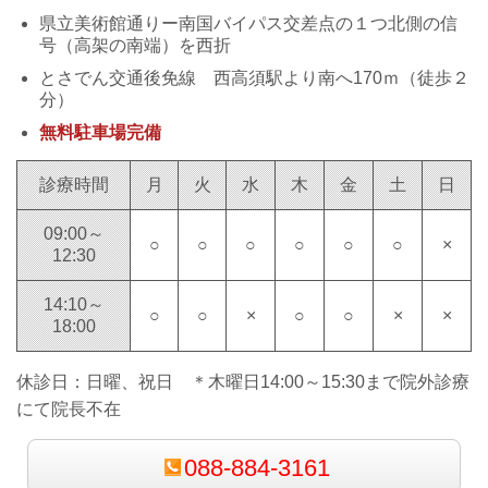
県立美術館通りー南国バイパス交差点の１つ北側の信
号（高架の南端）を西折
とさでん交通後免線 西高須駅より南へ170ｍ（徒歩２
分）
無料駐車場完備
診療時間
月
火
水
木
金
土
日
09:00～
○
○
○
○
○
○
×
12:30
14:10～
○
○
×
○
○
×
×
18:00
休診日：日曜、祝日 ＊木曜日14:00～15:30まで院外診療
にて院長不在
088-884-3161