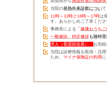
高知県から
感染対策の感謝状
当院の
発熱外来診察につい
て
11時～12時と16時～17時
は
す。あらかじめご了承くださ
事務長による
「
健康おうちご
一般健診、特定健診
も随時受
求人
（看護師急募）
お気軽
当院は診療情報を取得・活用
ため、
マイナ保険証の利用
に