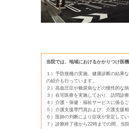
当院では、地域におけるかかりつけ医機
１）予防接種の実施、健康診断の結果な
の紹介も行っています。
２）高血圧症や糖尿病などの慢性的な病
３）在宅医療を実施しており、訪問診療
４）介護・保健・福祉サービスに係るご
５）介護支援専門員および、介護支援相
６）医師の判断により症状が安定してい
７）診療終了後から22時までの間、当