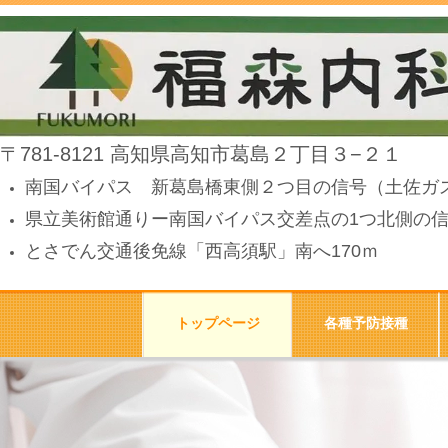
〒781-8121 高知県高知市葛島２丁目３−２１
南国バイパス 新葛島橋東側２つ目の信号（土佐ガ
県立美術館通りー南国バイパス交差点の1つ北側の
とさでん交通後免線「西高須駅」南へ170ｍ
トップページ
各種予防接種