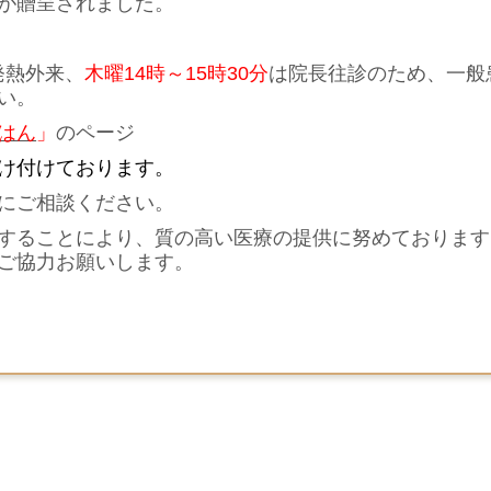
が贈呈されました。
発熱外来、
木曜14時～15時30分
は院長往診のため、一般
い。
はん
」
のページ
け付けております。
にご相談ください。
することにより、質の高い医療の提供に努めております
ご協力お願いします。