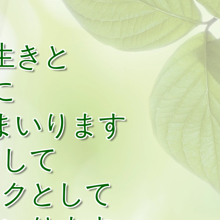
生きと
に
まいります
として
ックとして