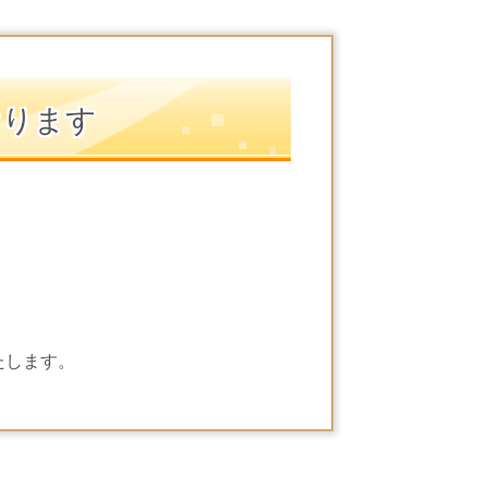
おります
たします。