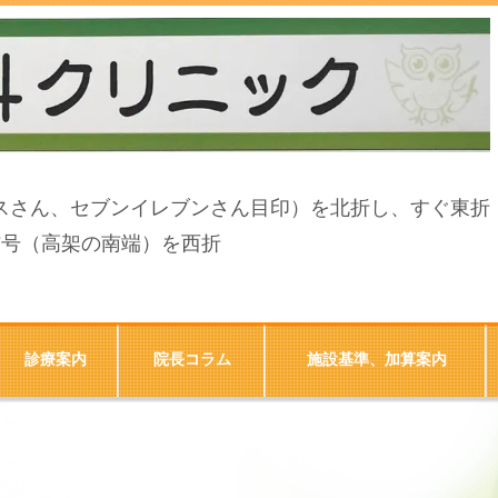
スさん、セブンイレブンさん目印）
を北折し、すぐ東折
信号（高架の南端）を西折
診療案内
院長コラム
施設基準、加算案内