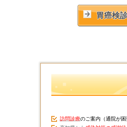
胃癌検
訪問診療
のご案内（通院が困